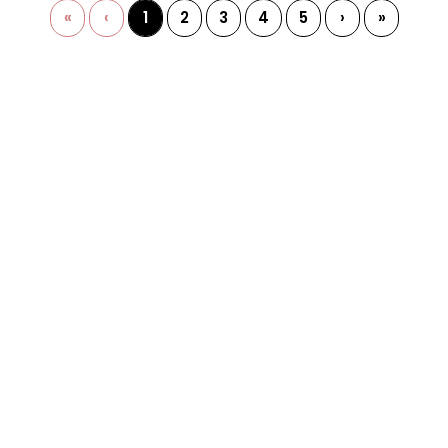
«
‹
1
2
3
4
5
›
»