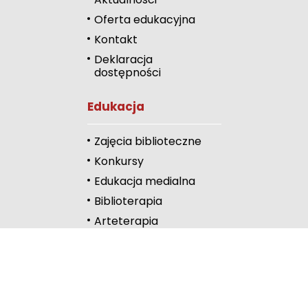
Oferta edukacyjna
Zwiększ odstęp 
literami
Kontakt
Deklaracja
Zmniejsz odstęp
dostępności
literami
Odcienie szarości
Edukacja
Duży kursor
Zajęcia biblioteczne
Przewodnik czyta
Konkursy
Edukacja medialna
Podkreślanie link
Biblioterapia
Wysoki kontrast
Arteterapia
Kontakt
Częstochowa