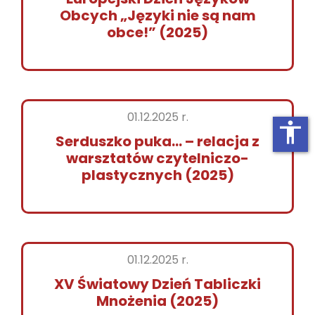
Obcych „Języki nie są nam
obce!” (2025)
01.12.2025 r.
accessibility
Serduszko puka… – relacja z
warsztatów czytelniczo-
plastycznych (2025)
01.12.2025 r.
XV Światowy Dzień Tabliczki
Mnożenia (2025)