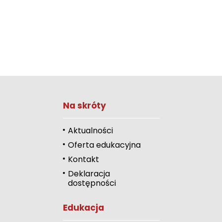
Na skróty
Zwiększ rozmiar 
Zmniejsz rozmiar 
Aktualności
Oferta edukacyjna
Zwiększ odstęp 
literami
Kontakt
Deklaracja
Zmniejsz odstęp
dostępności
literami
Odcienie szarości
Edukacja