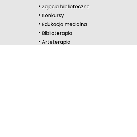
Duży kursor
Zajęcia biblioteczne
Przewodnik czyta
Konkursy
Edukacja medialna
Podkreślanie link
Biblioterapia
Wysoki kontrast
Arteterapia
Kontakt
Częstochowa
Lelów
Lubliniec
Myszków