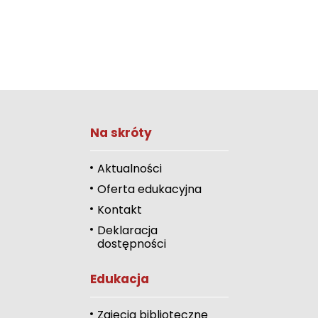
Na skróty
Zwiększ rozmiar 
Zmniejsz rozmiar 
Aktualności
Oferta edukacyjna
Zwiększ odstęp 
literami
Kontakt
Deklaracja
Zmniejsz odstęp
dostępności
literami
Odcienie szarości
Edukacja
Duży kursor
Zajęcia biblioteczne