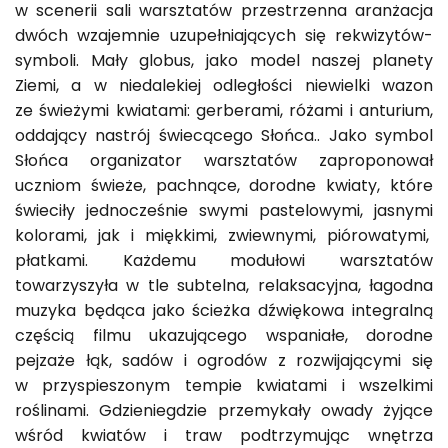
w scenerii sali warsztatów przestrzenna aranżacja
dwóch wzajemnie uzupełniających się rekwizytów-
symboli. Mały globus, jako model naszej planety
Ziemi, a w niedalekiej odległości niewielki wazon
ze świeżymi kwiatami: gerberami, różami i anturium,
oddający nastrój świecącego Słońca.. Jako symbol
Słońca organizator warsztatów zaproponował
uczniom świeże, pachnące, dorodne kwiaty, które
świeciły jednocześnie swymi pastelowymi, jasnymi
kolorami, jak i miękkimi, zwiewnymi, piórowatymi,
płatkami. Każdemu modułowi warsztatów
towarzyszyła w tle subtelna, relaksacyjna, łagodna
muzyka będąca jako ścieżka dźwiękowa integralną
częścią filmu ukazującego wspaniałe, dorodne
pejzaże łąk, sadów i ogrodów z rozwijającymi się
w przyspieszonym tempie kwiatami i wszelkimi
roślinami. Gdzieniegdzie przemykały owady żyjące
wśród kwiatów i traw podtrzymując wnętrza