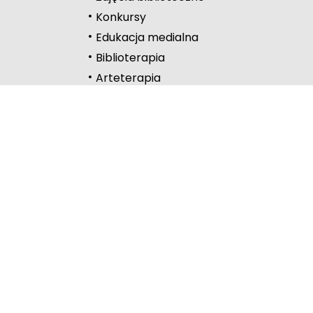
Przewodnik czyta
Konkursy
Edukacja medialna
Podkreślanie link
Biblioterapia
Wysoki kontrast
Arteterapia
Kontakt
Częstochowa
Lelów
Lubliniec
Myszków