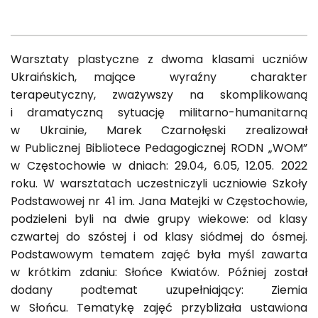
Warsztaty plastyczne z dwoma klasami uczniów
Ukraińskich, mające wyraźny charakter
terapeutyczny, zważywszy na skomplikowaną
i dramatyczną sytuację militarno-humanitarną
w Ukrainie, Marek Czarnołęski zrealizował
w Publicznej Bibliotece Pedagogicznej RODN „WOM”
w Częstochowie w dniach: 29.04, 6.05, 12.05. 2022
roku. W warsztatach uczestniczyli uczniowie Szkoły
Podstawowej nr 41 im. Jana Matejki w Częstochowie,
podzieleni byli na dwie grupy wiekowe: od klasy
czwartej do szóstej i od klasy siódmej do ósmej.
Podstawowym tematem zajęć była myśl zawarta
w krótkim zdaniu: Słońce Kwiatów. Później został
dodany podtemat uzupełniający: Ziemia
w Słońcu. Tematykę zajęć przybliżała ustawiona