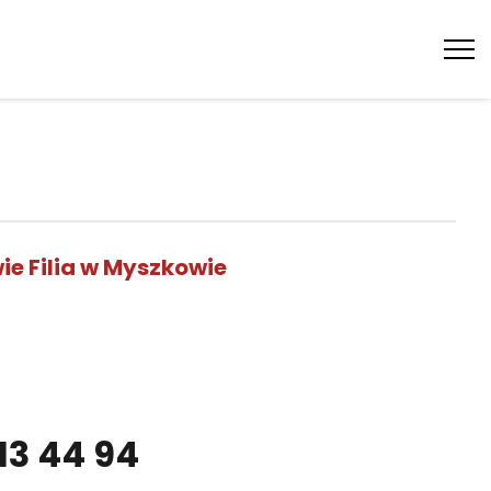
Tog
nav
e Filia w Myszkowie
13 44 94