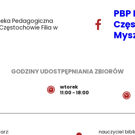
PBP
oteka Pedagogiczna
Częs
zęstochowie Filia w
Mys
GODZINY UDOSTPĘPNIANIA ZBIORÓW
wtorek
11:00 - 18:00
arz:
nauczyciel bibl