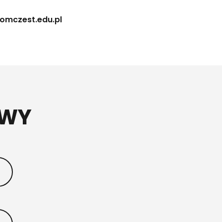
omczest.edu.pl
OWY