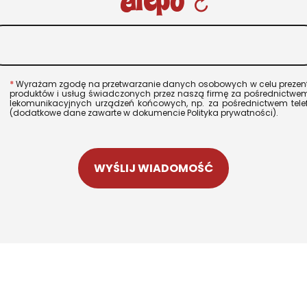
Wy­ra­żam zgodę na prze­twa­rza­nie da­nych oso­bo­wych w celu pre­zen­t
pro­duk­tów i usług świad­czo­nych przez naszą firmę za po­śred­nic­twe
le­ko­mu­ni­ka­cyj­nych urzą­dzeń koń­co­wych, np. za po­śred­nic­twem te­le­
(do­dat­ko­we dane za­war­te w do­ku­men­cie Po­li­ty­ka pry­wat­no­ści).
WYŚLIJ WIADOMOŚĆ