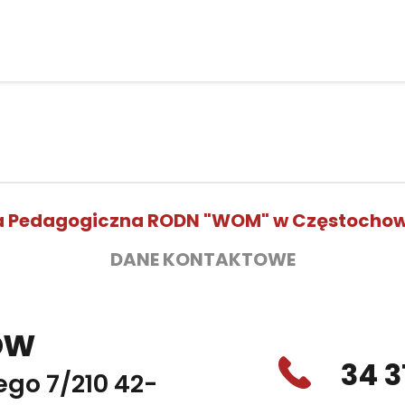
ka Pedagogiczna RODN "WOM" w Częstochowi
DANE KONTAKTOWE
ów
34 3
ego 7/210 42-