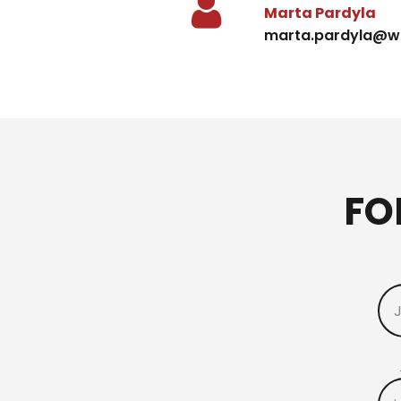
Marta Pardyla
marta.pardyla@w
FO