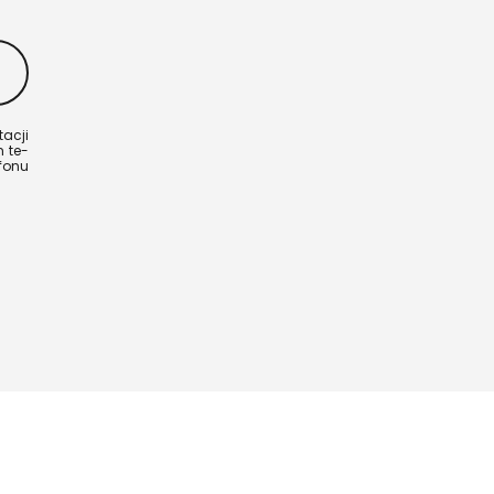
a­cji
m te­
fo­nu