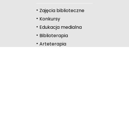
Duży kursor
Zajęcia biblioteczne
Przewodnik czyta
Konkursy
Edukacja medialna
Podkreślanie link
Biblioterapia
Wysoki kontrast
Arteterapia
Kontakt
Częstochowa
Lelów
Lubliniec
Myszków