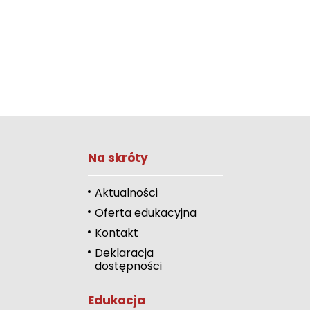
Na skróty
Zwiększ rozmiar 
Zmniejsz rozmiar 
Aktualności
Oferta edukacyjna
Zwiększ odstęp 
literami
Kontakt
Deklaracja
Zmniejsz odstęp
dostępności
literami
Odcienie szarości
Edukacja