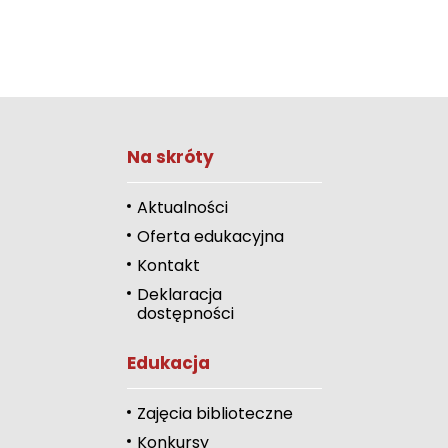
Na skróty
Zwiększ rozmiar 
Zmniejsz rozmiar 
Aktualności
Oferta edukacyjna
Zwiększ odstęp 
literami
Kontakt
Deklaracja
Zmniejsz odstęp
dostępności
literami
Odcienie szarości
Edukacja
Duży kursor
Zajęcia biblioteczne
Przewodnik czyta
Konkursy