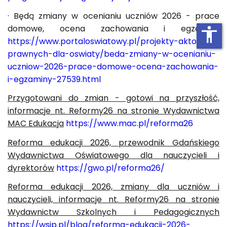
· Będą zmiany w ocenianiu uczniów 2026 - prace
domowe, ocena zachowania i egzaminy
accessibility
https://www.portaloswiatowy.pl/projekty-aktow-
prawnych-dla-oswiaty/beda-zmiany-w-ocenianiu-
uczniow-2026-prace-domowe-ocena-zachowania-
i-egzaminy-27539.html
Przygotowani do zmian - gotowi na przyszłość,
informacje nt. Reformy26 na stronie Wydawnictwa
MAC Edukacja
https://www.mac.pl/reforma26
Reforma edukacji 2026, przewodnik Gdańskiego
Wydawnictwa Oświatowego dla nauczycieli i
dyrektorów
https://gwo.pl/reforma26/
Reforma edukacji 2026, zmiany dla uczniów i
nauczycieli, informacje nt. Reformy26 na stronie
Wydawnictw Szkolnych i Pedagogicznych
https://wsip.pl/blog/reforma-edukacji-2026-