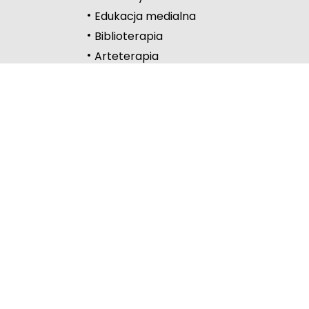
Edukacja medialna
Podkreślanie link
Biblioterapia
Wysoki kontrast
Arteterapia
Kontakt
Częstochowa
Lelów
Lubliniec
Myszków