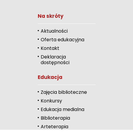
Na skróty
Zwiększ rozmiar 
Zmniejsz rozmiar 
Aktualności
Oferta edukacyjna
Zwiększ odstęp 
literami
Kontakt
Deklaracja
Zmniejsz odstęp
dostępności
literami
Odcienie szarości
Edukacja
Duży kursor
Zajęcia biblioteczne
Przewodnik czyta
Konkursy
Edukacja medialna
Podkreślanie link
Biblioterapia
Wysoki kontrast
Arteterapia