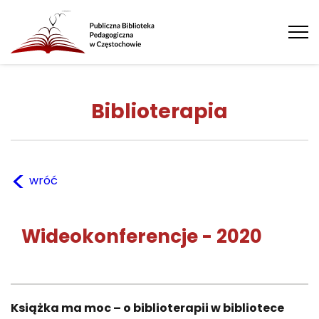
Tog
nav
Biblioterapia
<
wróć
Wideokonferencje - 2020
Książka ma moc – o biblioterapii w bibliotece