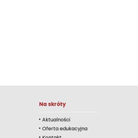
Na skróty
Zwiększ rozmiar 
Zmniejsz rozmiar 
Aktualności
Oferta edukacyjna
Zwiększ odstęp 
literami
Kontakt