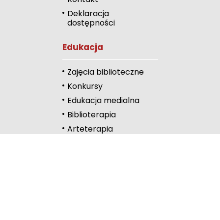
Deklaracja
Zmniejsz odstęp
dostępności
literami
Odcienie szarości
Edukacja
Duży kursor
Zajęcia biblioteczne
Przewodnik czyta
Konkursy
Edukacja medialna
Podkreślanie link
Biblioterapia
Wysoki kontrast
Arteterapia
Kontakt
Częstochowa
Lelów
Lubliniec