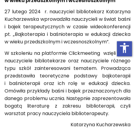
w wieku przedszkolnym i wczesnoszkolnym
27 lutego 2024 r. nauczyciel bibliotekarz Katarzyna
Kucharzewska wprowadziła nauczycieli w świat baśni
i bajek terapeutycznych w czasie wideokonferencji
pt. „Bajkoterapia i baśnioterapia w edukacji dziecka
w wieku przedszkolnym i wczesnoszkolnym”.
accessibility
W szkoleniu na platformie Clickmeeting wzięli udział
nauczyciele bibliotekarze oraz nauczyciele różnego
typu szkół zainteresowani tematem. Prowadząca
przedstawiła teoretyczne podstawy bajkoterapii
i baśnioterapii oraz ich rolę w edukacji dziecka.
Omówiła przykłady baśni i bajek przeznaczonych dla
danego problemu ucznia. Następnie zaprezentowała
bogatą literaturę z zakresu biblioterapii, czyli
warsztat pracy nauczyciela biblioterapeuty.
Katarzyna Kucharzewska