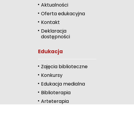
Zmniejsz rozmiar 
Aktualności
Oferta edukacyjna
Zwiększ odstęp 
literami
Kontakt
Deklaracja
Zmniejsz odstęp
dostępności
literami
Odcienie szarości
Edukacja
Duży kursor
Zajęcia biblioteczne
Przewodnik czyta
Konkursy
Edukacja medialna
Podkreślanie link
Biblioterapia
Wysoki kontrast
Arteterapia
Kontakt
Częstochowa