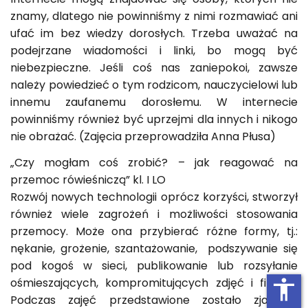
znamy, dlatego nie powinniśmy z nimi rozmawiać ani
ufać im bez wiedzy dorosłych. Trzeba uważać na
podejrzane wiadomości i linki, bo mogą być
niebezpieczne. Jeśli coś nas zaniepokoi, zawsze
należy powiedzieć o tym rodzicom, nauczycielowi lub
innemu zaufanemu dorosłemu. W internecie
powinniśmy również być uprzejmi dla innych i nikogo
nie obrażać. (Zajęcia przeprowadziła Anna Płusa)
„Czy mogłam coś zrobić? – jak reagować na
przemoc rówieśniczą” kl. I LO
Rozwój nowych technologii oprócz korzyści, stworzył
również wiele zagrożeń i możliwości stosowania
przemocy. Może ona przybierać różne formy, tj.:
nękanie, grożenie, szantażowanie, podszywanie się
pod kogoś w sieci, publikowanie lub rozsyłanie
ośmieszających, kompromitujących zdjęć i filmów.
accessibility
Podczas zajęć przedstawione zostało zjawisko