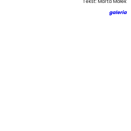
Tekst: Marta Małek
galeria