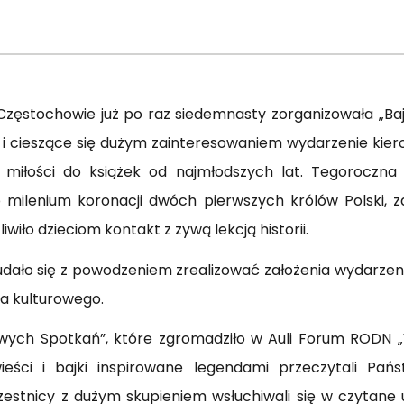
zęstochowie już po raz siedemnasty zorganizowała „Ba
 i cieszące się dużym zainteresowaniem wydarzenie kier
e miłości do książek od najmłodszych lat. Tegoroczn
 milenium koronacji dwóch pierwszych królów Polski, 
ło dzieciom kontakt z żywą lekcją historii.
udało się z powodzeniem zrealizować założenia wydarzen
wa kulturowego.
kowych Spotkań”, które zgromadziło w Auli Forum RODN „
ści i bajki inspirowane legendami przeczytali Pańs
estnicy z dużym skupieniem wsłuchiwali się w czytane 