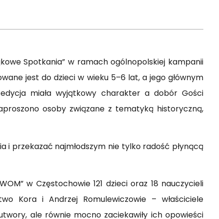
jkowe Spotkania” w ramach ogólnopolskiej kampanii
owane jest do dzieci w wieku 5–6 lat, a jego głównym
a edycja miała wyjątkowy charakter a dobór Gości
zaproszono osoby związane z tematyką historyczną,
ia i przekazać najmłodszym nie tylko radość płynącą
WOM” w Częstochowie 121 dzieci oraz 18 nauczycieli
two Kora i Andrzej Romulewiczowie – właściciele
utwory, ale równie mocno zaciekawiły ich opowieści