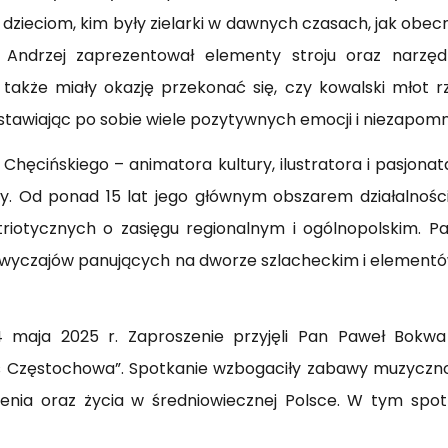
żyła dzieciom, kim były zielarki w dawnych czasach, jak ob
an Andrzej zaprezentował elementy stroju oraz narz
akże miały okazję przekonać się, czy kowalski młot rze
zostawiając po sobie wiele pozytywnych emocji i niezapom
hęcińskiego – animatora kultury, ilustratora i pasjonata h
 Od ponad 15 lat jego głównym obszarem działalności 
triotycznych o zasięgu regionalnym i ogólnopolskim. Pa
wyczajów panujących na dworze szlacheckim i elementów 
4 maja 2025 r. Zaproszenie przyjęli Pan Paweł Bokw
s Częstochowa”. Spotkanie wzbogaciły zabawy muzyczno-
nia oraz życia w średniowiecznej Polsce. W tym spotka