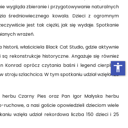
ecnie wygląda zbieranie i przygotowywanie naturalnych
ędzia średniowiecznego kowala. Dzieci z ogromnym
czywiście jest tak ciężki, jak się wydaje. Spotkanie
nianych wrażeń.
istorii, właściciela Black Cat Studio, gdzie aktywnie
są rekonstrukcje historyczne. Angażuje się również
accessibility
n Konrad oprócz czytania baśni i legend cierpliwie
stroju szlachcica. W tym spotkaniu udział wzięło 123
a herbu Czarny Pies oraz Pan Igor Małyska herbu
ruchowe, a nasi goście opowiedzieli dzieciom wiele
niu wzięła udział rekordowa liczba 150 dzieci i 25