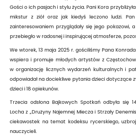
Gości o ich pasjach i stylu życia. Pani Kora przybli
mikstur z ziół oraz jak kiedyś leczono ludzi. P
zainteresowaniem przyglądały się jego pokazowi, a t
przebiegło w radosnej i inspirującej atmosferze, po
We wtorek, 13 maja 2025 r. gościliśmy Pana Konrada C
wspiera i promuje młodych artystów z Częstochowy.
w organizację licznych wydarzeń kulturalnych i pa
odpowiadał na dociekliwe pytania dzieci dotyczące z
dzieci i 18 opiekunów.
Trzecia odsłona Bajkowych Spotkań odbyła się 1
Locha z „Drużyny Najemnej Miecza i Strzały Denemi
ciekawostek na temat kodeksu rycerskiego, uzbroje
nauczycieli.