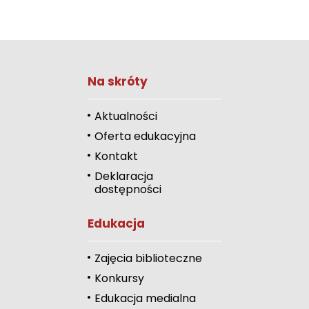
Na skróty
Zwiększ rozmiar 
Zmniejsz rozmiar 
Aktualności
Oferta edukacyjna
Zwiększ odstęp 
literami
Kontakt
Deklaracja
Zmniejsz odstęp
dostępności
literami
Odcienie szarości
Edukacja
Duży kursor
Zajęcia biblioteczne
Przewodnik czyta
Konkursy
Edukacja medialna
Podkreślanie link