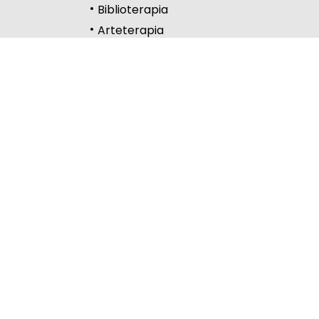
Biblioterapia
Wysoki kontrast
Arteterapia
Kontakt
Częstochowa
Lelów
Lubliniec
Myszków
Copyright © 2024-2026 www.womczest.edu.pl