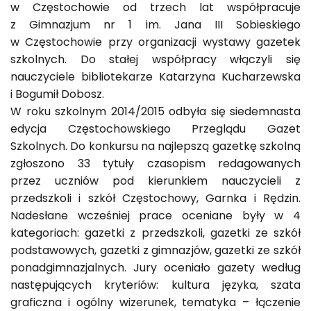
w Częstochowie od trzech lat współpracuje
z Gimnazjum nr 1 im. Jana III Sobieskiego
w Częstochowie przy organizacji wystawy gazetek
szkolnych. Do stałej współpracy włączyli się
nauczyciele bibliotekarze Katarzyna Kucharzewska
i Bogumił Dobosz.
W roku szkolnym 2014/2015 odbyła się siedemnasta
edycja Częstochowskiego Przeglądu Gazet
Szkolnych. Do konkursu na najlepszą gazetkę szkolną
zgłoszono 33 tytuły czasopism redagowanych
przez uczniów pod kierunkiem nauczycieli z
przedszkoli i szkół Częstochowy, Garnka i Rędzin.
Nadesłane wcześniej prace oceniane były w 4
kategoriach: gazetki z przedszkoli, gazetki ze szkół
podstawowych, gazetki z gimnazjów, gazetki ze szkół
ponadgimnazjalnych. Jury oceniało gazety według
następujących kryteriów: kultura języka, szata
graficzna i ogólny wizerunek, tematyka – łączenie