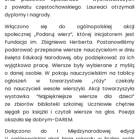
z powiatu częstochowskiego. Laureaci otrzymali
dyplomy i nagrody.
Włączono się do ogólnopolskiej akcji
społecznej „Podaruj wierz”, której inicjatorem jest
Fundacja im. Zbigniewa Herberta. Postanowiliśmy
podarować przepisane wiersze nauczycielom w dniu
święta Edukacji Narodowej, aby podziękować za ich
wyjątkowa pracę. Wiersze były wybierane z myślą
o danej osobie. W pokoju nauczycielskim na tablicy
ogłoszeń w towarzystwie „róży” czekały
na nauczycieli wesołe wierszyki. Akcji towarzyszyła
wystawka ”Najpiękniejsze wiersze dla dzieci”
ze zbiorów biblioteki szkolnej. Uczniowie chętnie
sięgali po książki i czytali wiersze na głos. Poezja
okazała się dobrym-DAREM.
Dołączono do I Międzynarodowej edycji
V ogólnopolskiej akcji bicia rekordu w liczbie osób