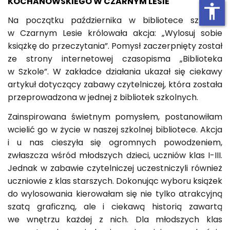
KOCHANOWSKIEGO W CZARNYM LESIE
accessibility
Na początku października w bibliotece szkolnej
w Czarnym Lesie królowała akcja: „Wylosuj sobie
książkę do przeczytania”. Pomysł zaczerpnięty został
ze strony internetowej czasopisma „Biblioteka
w Szkole”. W zakładce działania ukazał się ciekawy
artykuł dotyczący zabawy czytelniczej, która została
przeprowadzona w jednej z bibliotek szkolnych.
Zainspirowana świetnym pomysłem, postanowiłam
wcielić go w życie w naszej szkolnej bibliotece. Akcja
i u nas cieszyła się ogromnych powodzeniem,
zwłaszcza wśród młodszych dzieci, uczniów klas I-III.
Jednak w zabawie czytelniczej uczestniczyli również
uczniowie z klas starszych. Dokonując wyboru książek
do wylosowania kierowałam się nie tylko atrakcyjną
szatą graficzną, ale i ciekawą historią zawartą
we wnętrzu każdej z nich. Dla młodszych klas