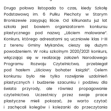
Druga połowa listopada to czas, kiedy Szkołę
Podstawową im. 6 Pułku Piechoty w Starym
Zwiększ rozmiar 
Broniszewie zasypują liście. Od kilkunastu już lat
Zmniejsz rozmiar 
szkoła jest bowiem organizatorem konkursu
plastycznego pod nazwą „Liściem malowane”.
Zwiększ odstęp 
Konkurs, którego adresatami są uczniowie klas I-III
literami
z terenu Gminy Mykanów, cieszy się dużym
Zmniejsz odstęp
powodzeniem. W roku szkolnym 2020/2021 konkurs,
literami
włączając się w realizację założeń Narodowego
Programu Rozwoju Czytelnictwa, przebiegał
Odcienie szarości
pod hasłem „Liściowy bohater książki”. Celem
Duży kursor
konkursu było nie tylko rozwijanie uzdolnień
plastycznych i budzenie szacunku i podziwu dla
Przewodnik czyta
świata przyrody, ale również propagowanie
czytelnictwa. Uczestnicy przez swoje prace
Podkreślanie link
plastyczne mieli pokazać, że warto czytać
Wysoki kontrast
i zachęcali kolegów i koleżanki do przeczytania