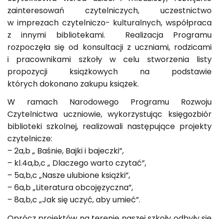
zainteresowań czytelniczych, uczestnictwo
w imprezach czytelniczo- kulturalnych, współpraca
z innymi bibliotekami. Realizacja Programu
rozpoczęła się od konsultacji z uczniami, rodzicami
i pracownikami szkoły w celu stworzenia listy
propozycji książkowych na podstawie
których dokonano zakupu książek.
W ramach Narodowego Programu Rozwoju
Czytelnictwa uczniowie, wykorzystując księgozbiór
biblioteki szkolnej, realizowali następujące projekty
czytelnicze:
– 2a,b „ Baśnie, Bajki i bajeczki”,
– kl.4a,b,c „ Dlaczego warto czytać”,
– 5a,b,c „Nasze ulubione książki”,
– 6a,b „Literatura obcojęzyczna”,
– 8a,b,c „Jak się uczyć, aby umieć”.
Oprócz projektów na terenie naszej szkoły odbyły się