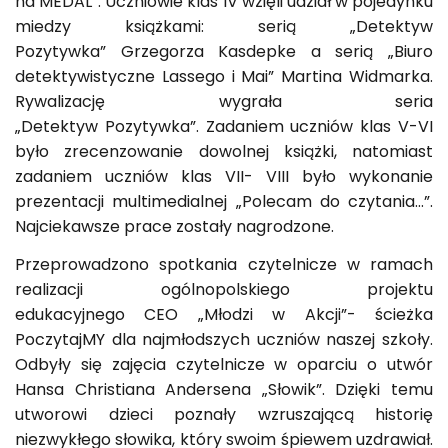
na MEDAL”. Uczniowie klas IV wzięli udział w pojedynku
miedzy książkami: serią „Detektyw
Pozytywka” Grzegorza Kasdepke a serią „Biuro
detektywistyczne Lassego i Mai” Martina Widmarka.
Rywalizację wygrała seria
„Detektyw Pozytywka”. Zadaniem uczniów klas V-VI
było zrecenzowanie dowolnej książki, natomiast
zadaniem uczniów klas VII- VIII było wykonanie
prezentacji multimedialnej „Polecam do czytania…”.
Najciekawsze prace zostały nagrodzone.
Przeprowadzono spotkania czytelnicze w ramach
realizacji ogólnopolskiego projektu
edukacyjnego CEO „Młodzi w Akcji”- ścieżka
PoczytajMY dla najmłodszych uczniów naszej szkoły.
Odbyły się zajęcia czytelnicze w oparciu o utwór
Hansa Christiana Andersena „Słowik”. Dzięki temu
utworowi dzieci poznały wzruszającą historię
niezwykłego słowika, który swoim śpiewem uzdrawiał.