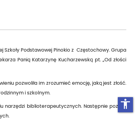
cznej Szkoły Podstawowej Pinokio z Częstochowy. Grupa
tekarza Panią Katarzynę Kucharzewską pt. „Od złości
ieniu pozwoliła im zrozumieć emocję, jaką jest złość.
rodzinnym i szkolnym.
accessibility
u narzędzi biblioterapeutycznych. Następnie poznali
ych.