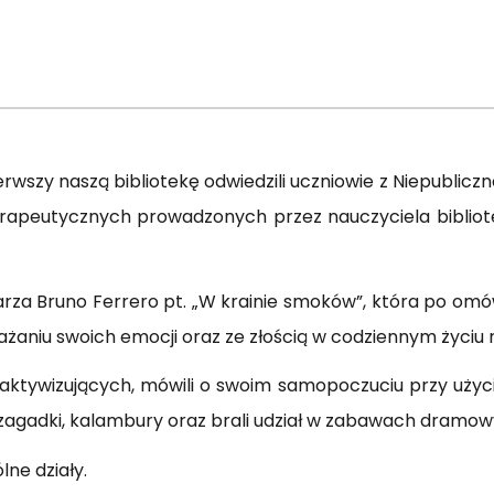
pierwszy naszą bibliotekę odwiedzili uczniowie z Niepubli
terapeutycznych prowadzonych przez nauczyciela biblio
isarza Bruno Ferrero pt. „W krainie smoków”, która po omów
ażaniu swoich emocji oraz ze złością w codziennym życiu 
 aktywizujących, mówili o swoim samopoczuciu przy użyci
zagadki, kalambury oraz brali udział w zabawach dramow
lne działy.