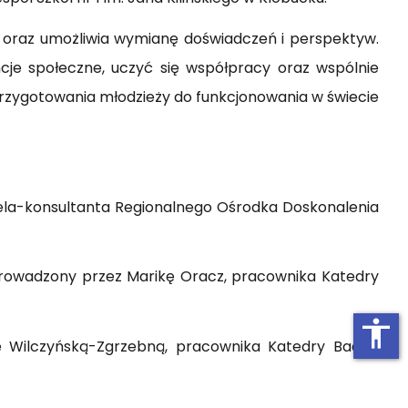
ół oraz umożliwia wymianę doświadczeń i perspektyw.
cje społeczne, uczyć się współpracy oraz wspólnie
zygotowania młodzieży do funkcjonowania w świecie
iela-konsultanta Regionalnego Ośrodka Doskonalenia
 prowadzony przez Marikę Oracz, pracownika Katedry
accessibility
tę Wilczyńską-Zgrzebną, pracownika Katedry Badań