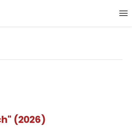
Tog
nav
h" (2026)