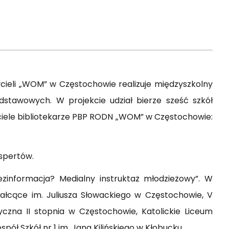
ieli „WOM” w Częstochowie realizuje międzyszkolny
dstawowych. W projekcie udział bierze sześć szkół
yciele bibliotekarze PBP RODN „WOM” w Częstochowie:
spertów.
zinformacja? Medialny instruktaż młodzieżowy”. W
ałcące im. Juliusza Słowackiego w Częstochowie, V
zna II stopnia w Częstochowie, Katolickie Liceum
pół Szkół nr 1 im. Jana Kilińskiego w Kłobucku.