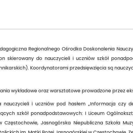
edagogiczna Regionalnego Ośrodka Doskonalenia Nauczyc
on skierowany do nauczycieli i uczniów szkół ponadpo
ennikarskich). Koordynatorami przedsięwzięcia są naucz
otkania wykładowe oraz warsztatowe prowadzone przez ek
 nauczycieli i uczniów pod hasłem „Informacja czy de
pujących szkół ponadpodstawowych: I Liceum Ogólnokszt
 Częstochowie, Jasnogórska Niepubliczna Szkoła Muzyc
lickich im. Matki Bożej Jasnogórskiej w Częstochowie, Zes