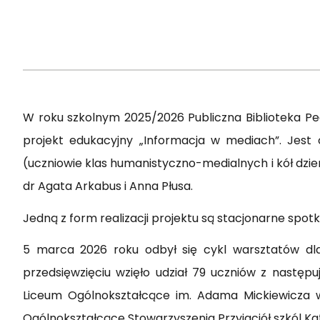
W roku szkolnym 2025/2026 Publiczna Biblioteka P
projekt edukacyjny „Informacja w mediach”. Jest 
(uczniowie klas humanistyczno-medialnych i kół dzi
dr Agata Arkabus i Anna Płusa.
Jedną z form realizacji projektu są stacjonarne sp
5 marca 2026 roku odbył się cykl warsztatów dla
przedsięwzięciu wzięło udział 79 uczniów z nastę
Liceum Ogólnokształcące im. Adama Mickiewicza w
Ogólnokształcące Stowarzyszenia Przyjaciół szkól Kato