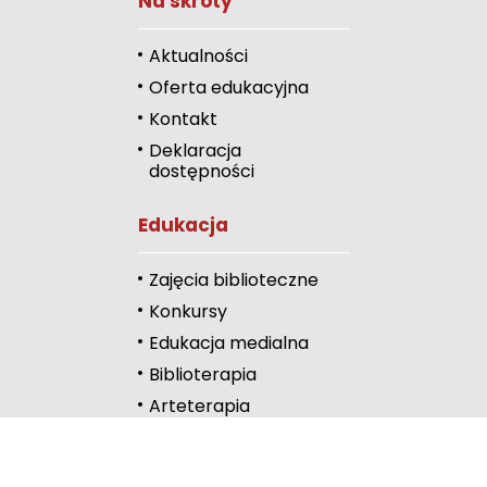
Na skróty
Zwiększ rozmiar 
Zmniejsz rozmiar 
Aktualności
Oferta edukacyjna
Zwiększ odstęp 
literami
Kontakt
Deklaracja
Zmniejsz odstęp
dostępności
literami
Odcienie szarości
Edukacja
Duży kursor
Zajęcia biblioteczne
Przewodnik czyta
Konkursy
Edukacja medialna
Podkreślanie link
Biblioterapia
Wysoki kontrast
Arteterapia
Kontakt