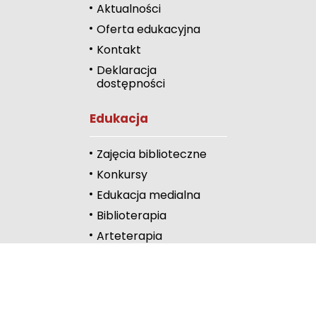
Zmniejsz rozmiar 
Aktualności
Oferta edukacyjna
Zwiększ odstęp 
literami
Kontakt
Deklaracja
Zmniejsz odstęp
dostępności
literami
Odcienie szarości
Edukacja
Duży kursor
Zajęcia biblioteczne
Przewodnik czyta
Konkursy
Edukacja medialna
Podkreślanie link
Biblioterapia
Wysoki kontrast
Arteterapia
Kontakt
Częstochowa