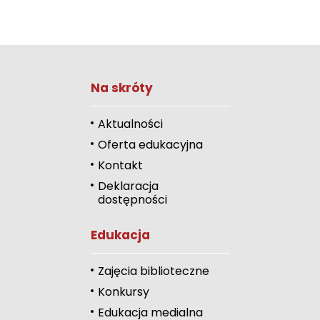
Na skróty
Zwiększ rozmiar 
Zmniejsz rozmiar 
Aktualności
Oferta edukacyjna
Zwiększ odstęp 
literami
Kontakt
Deklaracja
Zmniejsz odstęp
dostępności
literami
Odcienie szarości
Edukacja
Duży kursor
Zajęcia biblioteczne
Przewodnik czyta
Konkursy
Edukacja medialna
Podkreślanie link