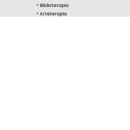
Biblioterapia
Wysoki kontrast
Arteterapia
Kontakt
Częstochowa
Lelów
Lubliniec
Myszków
Copyright © 2024-2026 www.womczest.edu.pl