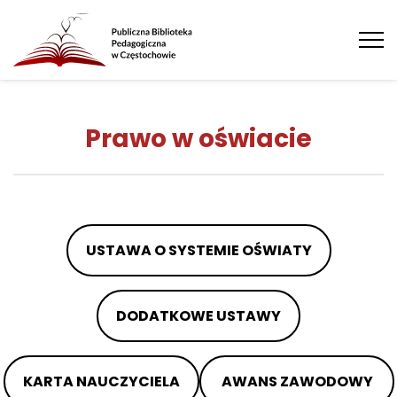
Tog
nav
Prawo w oświacie
USTAWA O SYSTEMIE OŚWIATY
DODATKOWE USTAWY
KARTA NAUCZYCIELA
AWANS ZAWODOWY