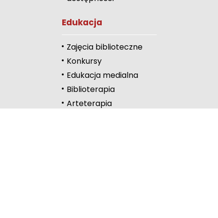
Odcienie szarości
Edukacja
Duży kursor
Zajęcia biblioteczne
Przewodnik czyta
Konkursy
Edukacja medialna
Podkreślanie link
Biblioterapia
Wysoki kontrast
Arteterapia
Kontakt
Częstochowa
Lelów
Lubliniec
Myszków