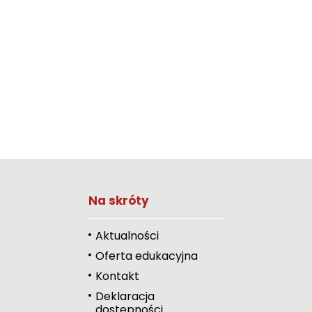
Na skróty
Zwiększ rozmiar 
Zmniejsz rozmiar 
Aktualności
Oferta edukacyjna
Zwiększ odstęp 
literami
Kontakt
Deklaracja
Zmniejsz odstęp
dostępności
literami