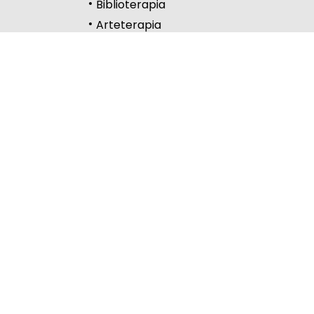
Biblioterapia
Wysoki kontrast
Arteterapia
Kontakt
Częstochowa
Lelów
Lubliniec
Myszków
Copyright © 2024-2026 www.womczest.edu.pl