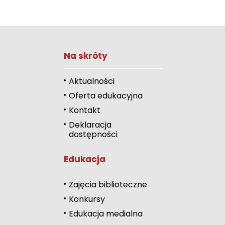
Na skróty
Zwiększ rozmiar 
Zmniejsz rozmiar 
Aktualności
Oferta edukacyjna
Zwiększ odstęp 
literami
Kontakt
Deklaracja
Zmniejsz odstęp
dostępności
literami
Odcienie szarości
Edukacja
Duży kursor
Zajęcia biblioteczne
Przewodnik czyta
Konkursy
Edukacja medialna
Podkreślanie link