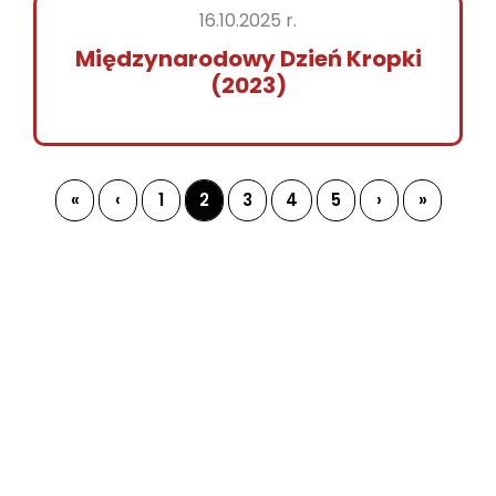
16.10.2025 r.
Międzynarodowy Dzień Kropki
(2023)
«
‹
1
2
3
4
5
›
»